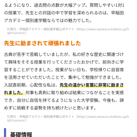
るようになり、過去問の点数が大幅アップ。質問しやすい1対1
の授業で、先生との対話の中で学習を深められるのは、早稲田
アカデミー個別進学館ならではの魅力でした。
引用元：早稲田アカデミー個別進学館公式サイト（
https://www.waseaca-kobetsu.jp/h
igh/success/
）
先生に励まされて頑張れました
古典が苦手で苦戦していましたが、私の好きな歴史に関連づけ
て興味をそそる授業を行ってくださったおかげで、前向きに学
習することができました。授業がない日も、学校帰りに自習席
を活用させていただいたことで、集中して勉強ができました。
入試直前期、心配性な私は、
先生の温かい言葉に非常に励まさ
れました。
何事も真剣に取り組めば結果につながることを実感
でき、自分に自信を持てるようになった大学受験。今後も、諦
めずに挑戦する姿勢を持ち続けたいと思います。
引用元：早稲田アカデミー個別進学館公式サイト（
https://www.waseaca-kobetsu.jp/h
igh/success/
）
基礎情報