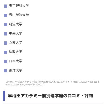
東京理科大学
青山学院大学
明治大学
中央大学
立教大学
法政大学
日本大学
東洋大学
引用元：早稲田アカデミー個別進学館 御茶ノ水校公式サイト（
https://www.waseaca-k
obetsu.jp/school/tokyo/S430001/
）
早稲田アカデミー個別進学館の口コミ・評判