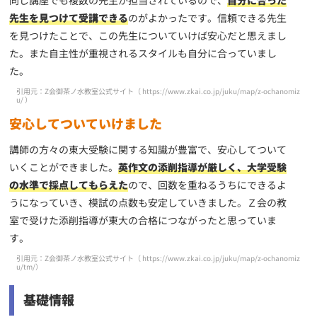
同じ講座でも複数の先生が担当されているので、
自分に合った
先生を見つけて受講できる
のがよかったです。信頼できる先生
を見つけたことで、この先生についていけば安心だと思えまし
た。また自主性が重視されるスタイルも自分に合っていまし
た。
引用元：Z会御茶ノ水教室公式サイト（
https://www.zkai.co.jp/juku/map/z-ochanomiz
u/
）
安心してついていけました
講師の方々の東大受験に関する知識が豊富で、安心してついて
いくことができました。
英作文の添削指導が厳しく、大学受験
の水準で採点してもらえた
ので、回数を重ねるうちにできるよ
うになっていき、模試の点数も安定していきました。Ｚ会の教
室で受けた添削指導が東大の合格につながったと思っていま
す。
引用元：Z会御茶ノ水教室公式サイト（
https://www.zkai.co.jp/juku/map/z-ochanomiz
u/tm/
）
基礎情報