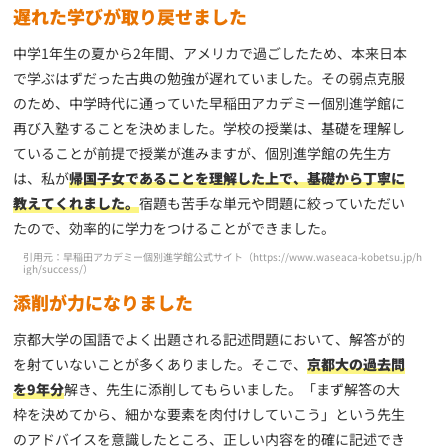
遅れた学びが取り戻せました
中学1年生の夏から2年間、アメリカで過ごしたため、本来日本
で学ぶはずだった古典の勉強が遅れていました。その弱点克服
のため、中学時代に通っていた早稲田アカデミー個別進学館に
再び入塾することを決めました。学校の授業は、基礎を理解し
ていることが前提で授業が進みますが、個別進学館の先生方
は、私が
帰国子女であることを理解した上で、基礎から丁寧に
教えてくれました。
宿題も苦手な単元や問題に絞っていただい
たので、効率的に学力をつけることができました。
引用元：早稲田アカデミー個別進学館公式サイト（
https://www.waseaca-kobetsu.jp/h
igh/success/
）
添削が力になりました
京都大学の国語でよく出題される記述問題において、解答が的
を射ていないことが多くありました。そこで、
京都大の過去問
を9年分
解き、先生に添削してもらいました。「まず解答の大
枠を決めてから、細かな要素を肉付けしていこう」という先生
のアドバイスを意識したところ、正しい内容を的確に記述でき