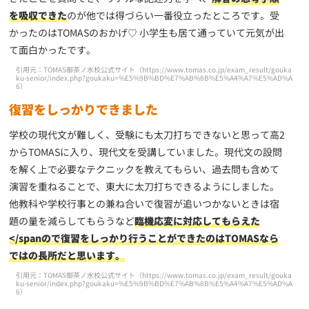
を吸収できた
のが他では得づらい一番役立ったところです。受
かったのはTOMASのおかげ♡ 小学生も居て通っていて元気が出
て面白かったです。
引用元：TOMAS御茶ノ水校公式サイト（
https://www.tomas.co.jp/exam_result/gouka
ku-senior/index.php?goukaku=%E5%9B%BD%E7%AB%8B%E5%A4%A7%E5%AD%A
6
）
復習をしっかりできました
学校の現代文が難しく、受験にも太刀打ちできないと思って高2
からTOMASに入り、現代文を受講していました。現代文の設問
を解く上で必要なテクニックを教えてもらい、過去問も含めて
演習を重ねることで、東大に太刀打ちできるようにしました。
他教科や学校行事との兼ね合いで復習が追いつかないときは宿
題の量を減らしてもらうなど
臨機応変に対応してもらえた
</spanので復習をしっかり行うことができたのはTOMASなら
ではの長所だと思います。
引用元：TOMAS御茶ノ水校公式サイト（
https://www.tomas.co.jp/exam_result/gouka
ku-senior/index.php?goukaku=%E5%9B%BD%E7%AB%8B%E5%A4%A7%E5%AD%A
6
）