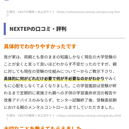
引用元：NEXTEP御茶ノ水公式サイト（
https://ochanomizu-nextep.com/passing.htm
l
）
NEXTEPの口コミ・評判
具体的でわかりやすかったです
我が家は、両親とも昔のままの知識しかなく現在の大学受験の
ことが全くと言って良いほどわからず不安だったのですが、親
に対しても現在の受験の仕組みについて一からご教示下さり、
具体的に何がどれだけ必要で何が不必要なのかがわかり
やみく
もに心配をしなくてよくなりました。この学習面談は受験が終
わるまで定期的に実施され親への子供の学習進捗状況の報告や
改善アドバイスのみならず、センター試験終了後、受験直前期
における親のメンタルコントロールまでしていただきました。
引用元：NEXTEP御茶ノ水公式サイト（
https://ochanomizu-nextep.com/gokaku.html
）
大切なことを教えてもらえました