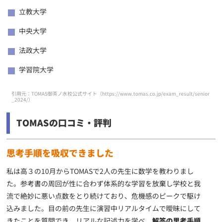
立教大学
中央大学
法政大学
学習院大学
引用元：TOMAS御茶ノ水校公式サイト（
https://www.tomas.co.jp/exam_result/senior
_2024/
）
TOMASの口コミ・評判
思考手順を吸収できました
私は高３の10月からTOMASで2人の先生に数学を教わりまし
た。参考書の周回が性に合わず体系的な学習を放棄し学校と我
流で絶妙に悪い点数をとり続けており、危機感のピークで駆け
込みました。目の前の先生に演習中リアルタイムで曖昧にして
きたことを質問でき、リアルな記述力を学べ、
解答の思考手順