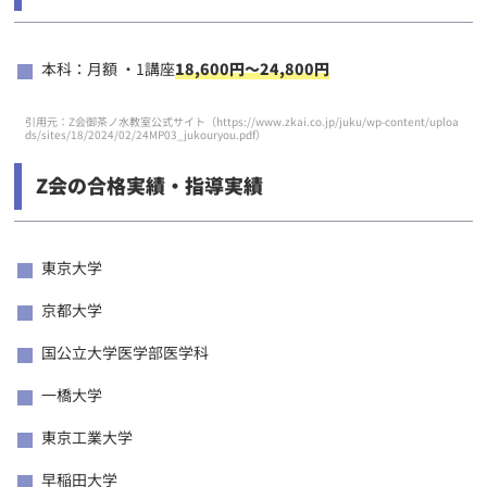
本科：月額 ・1講座
18,600円～24,800円
引用元：Z会御茶ノ水教室公式サイト（
https://www.zkai.co.jp/juku/wp-content/uploa
ds/sites/18/2024/02/24MP03_jukouryou.pdf
）
Z会の合格実績・指導実績
東京大学
京都大学
国公立大学医学部医学科
一橋大学
東京工業大学
早稲田大学