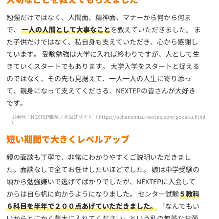
勉強だけではなく、人間面、精神面、マナーから何から何ま
で、
一人の人間として大事なこと
を教えていただきました。 ま
た子供だけではなく、私自身も支えていただき、心から感謝し
ています。 受験勉強は大学に入れば終わりですが、人として生
きていくスタートでもあります。 大学入学をスタートと捉える
のではなく、その先も見据えて、一人一人の人生に寄り添っ
て、親身になって支えてくださる、NEXTEPの皆さんが大好き
です。
引用元：NEXTEP御茶ノ水公式サイト（
https://ochanomizu-nextep.com/gokaku.html
）
短い期間で大きくレベルアップ
親の面談も丁寧で、非常にわかりやすくご説明いただきまし
た。面談なしで全てお任せしたいほどでした。 娘は中学受験の
頃から勉強嫌いで逃げてばかりでしたが、NEXTEPに入会して
からは自ら机に向かうようになりました。 センター試験
５教科
６科目を半年で２００点あげていただきました。
「なんでもい
いからとにかく芸大に入れてください」という私の無茶なお願