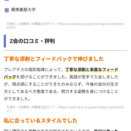
慶應義塾大学
引用元：Z会御茶ノ水教室公式サイト（
https://www.zkai.co.jp/juku/map/z-ochanomiz
u/tm/
）
Z会の口コミ・評判
丁寧な添削とフィードバックで伸びました
プレアデスの個別指導によって、
丁寧な添削と率直なフィード
バック
を受けることができました。英語が苦手で入会しました
が、得点源にすることができたのみならず、今後の自分の生き
方としてあるべき態度である、努力する姿勢を身につけること
ができました。
引用元：Z会御茶ノ水教室公式サイト（
https://www.zkai.co.jp/juku/map/z-ochanomiz
u/
）
私に合っているスタイルでした