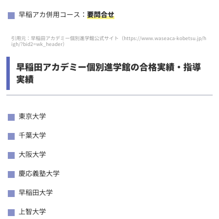
早稲アカ併用コース：
要問合せ
引用元：早稲田アカデミー個別進学館公式サイト（
https://www.waseaca-kobetsu.jp/h
igh/?bid2=wk_header
）
早稲田アカデミー個別進学館の合格実績・指導
実績
東京大学
千葉大学
大阪大学
慶応義塾大学
早稲田大学
上智大学