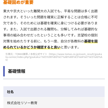
基礎固めが重要
東大や京大といった難関大の入試でも、平易な問題は多く出題
されます。そういった問題を確実に正解することは合格に不可
欠であり、そのためには基礎を確実に身につける必要がありま
す。また、入試で出題される難問も、分解してみれば基礎的な
事項の組み合わせだったということも多いです。志望校の個別
対策を始めたりする前に、もう一度、自分が各教科の
基礎を固
められているかどうか確認すると良い
と思います。
引用元：TOMAS御茶ノ水校公式サイト（
https://www.tomas.co.jp/exam_result/gouka
ku-senior/index.php?goukaku=%E5%9B%BD%E7%AB%8B%E5%A4%A7%E5%AD%A
6
）
基礎情報
社名
株式会社リソー教育