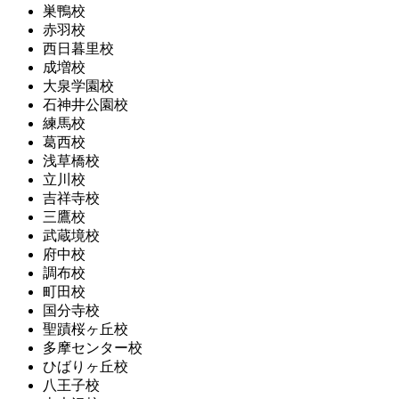
巣鴨校
赤羽校
西日暮里校
成増校
大泉学園校
石神井公園校
練馬校
葛西校
浅草橋校
立川校
吉祥寺校
三鷹校
武蔵境校
府中校
調布校
町田校
国分寺校
聖蹟桜ヶ丘校
多摩センター校
ひばりヶ丘校
八王子校