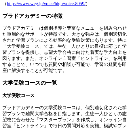
（
https://www.weg.jp/voice/high/voice-8959/
）
プラドアカデミーの特徴
プラドアカデミーは個別指導と豊富なメニューを組み合わせ
た重層的なサポートが特徴です。大きな強みは、個別適切化
された学習プランによる効率的な受験対策にあります。特に
「大学受験コース」では、生徒一人ひとりの目標に応じた学
習プランを提供し、志望大学合格に向けた
着実な学力向上を
図ります
。また、オンライン自習室「ヒントライン」を利用
することで、いつでも質問や相談が可能で、
学習の疑問を即
座に解決することが可能
です。
大学受験コースの一覧
大学受験コース
プラドアカデミーの大学受験コースは、個別適切化された学
習プランで難関大学合格を目指します。生徒一人ひとりの志
望校に合わせた「マスタープラン」を作成し、オンライン自
習室「ヒントライン」で毎日の質問対応を実施。模試やプレ