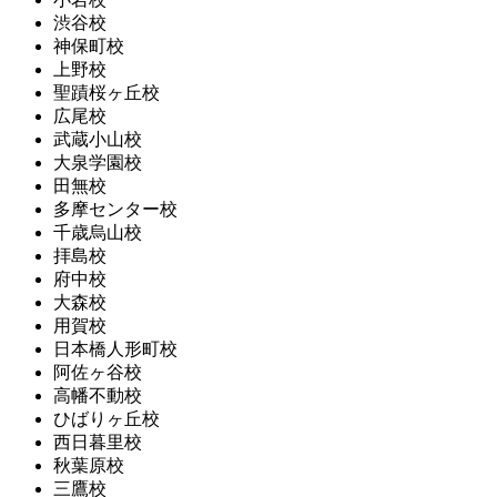
渋谷校
神保町校
上野校
聖蹟桜ヶ丘校
広尾校
武蔵小山校
大泉学園校
田無校
多摩センター校
千歳烏山校
拝島校
府中校
大森校
用賀校
日本橋人形町校
阿佐ヶ谷校
高幡不動校
ひばりヶ丘校
西日暮里校
秋葉原校
三鷹校