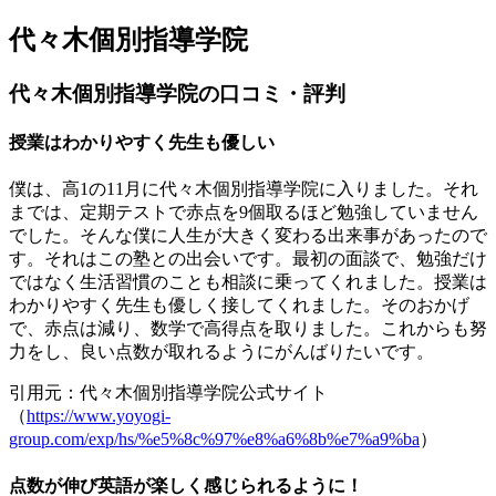
代々木個別指導学院
代々木個別指導学院の口コミ・評判
授業はわかりやすく先生も優しい
僕は、高1の11月に代々木個別指導学院に入りました。それ
までは、定期テストで赤点を9個取るほど勉強していません
でした。そんな僕に人生が大きく変わる出来事があったので
す。それはこの塾との出会いです。最初の面談で、勉強だけ
ではなく生活習慣のことも相談に乗ってくれました。
授業は
わかりやすく先生も優しく接してくれました
。そのおかげ
で、赤点は減り、数学で高得点を取りました。これからも努
力をし、良い点数が取れるようにがんばりたいです。
引用元：代々木個別指導学院公式サイト
（
https://www.yoyogi-
group.com/exp/hs/%e5%8c%97%e8%a6%8b%e7%a9%ba
）
点数が伸び英語が楽しく感じられるように！