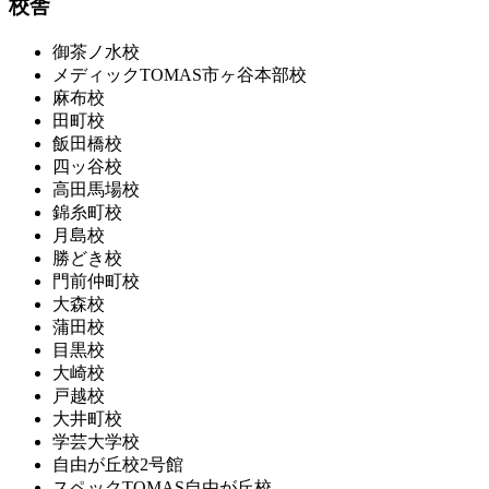
校舎
御茶ノ水校
メディックTOMAS市ヶ谷本部校
麻布校
田町校
飯田橋校
四ッ谷校
高田馬場校
錦糸町校
月島校
勝どき校
門前仲町校
大森校
蒲田校
目黒校
大崎校
戸越校
大井町校
学芸大学校
自由が丘校2号館
スペックTOMAS自由が丘校