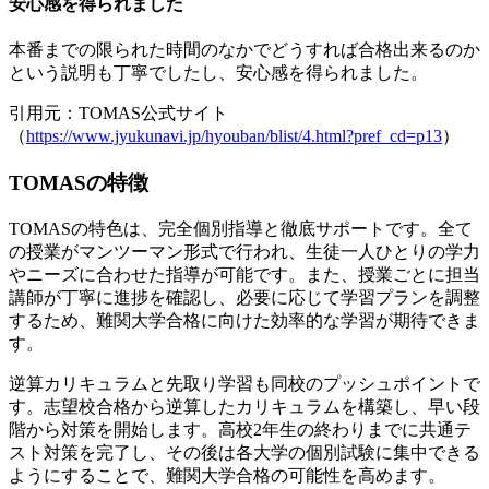
安心感を得られました
本番までの限られた時間のなかでどうすれば合格出来るのか
という説明も丁寧でしたし、安心感を得られました。
引用元：TOMAS公式サイト
（
https://www.jyukunavi.jp/hyouban/blist/4.html?pref_cd=p13
）
TOMASの特徴
TOMASの特色は、完全個別指導と徹底サポートです。全て
の授業がマンツーマン形式で行われ、生徒一人ひとりの学力
やニーズに合わせた指導が可能です。また、授業ごとに担当
講師が丁寧に進捗を確認し、必要に応じて学習プランを調整
するため、難関大学合格に向けた効率的な学習が期待できま
す。
逆算カリキュラムと先取り学習も同校のプッシュポイントで
す。志望校合格から逆算したカリキュラムを構築し、早い段
階から対策を開始します。高校2年生の終わりまでに共通テ
スト対策を完了し、その後は各大学の個別試験に集中できる
ようにすることで、難関大学合格の可能性を高めます。