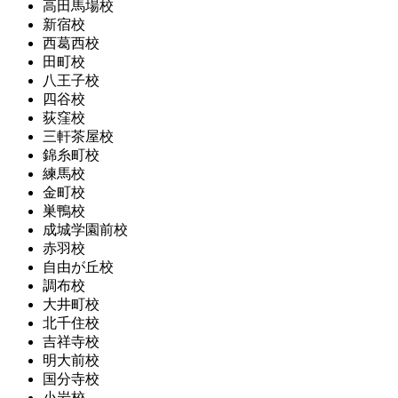
高田馬場校
新宿校
西葛西校
田町校
八王子校
四谷校
荻窪校
三軒茶屋校
錦糸町校
練馬校
金町校
巣鴨校
成城学園前校
赤羽校
自由が丘校
調布校
大井町校
北千住校
吉祥寺校
明大前校
国分寺校
小岩校