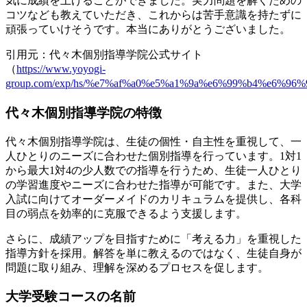
気に成績を上げることができました
。実力問題を解くための
コツなども教えていただき、これからは苦手意識を持たずに
頑張っていけそうです。本当にありがとうございました。
引用元：代々木個別指導学院公式サイト
（
https://www.yoyogi-
group.com/exp/hs/%e7%af%a0%e5%a1%9a%e6%99%b4%e6%96%
代々木個別指導学院の特徴
代々木個別指導学院は、生徒の個性・自主性を重視して、一
人ひとりのニーズに合わせた個別指導を行っています。1対1
から最大1対4の少人数での指導を行うため、生徒一人ひとり
の学習進度やニーズに合わせた指導が可能です。また、
大学
入試に向けてオーダーメイドのカリキュラムを提供し、各科
目の弱点を効率的に克服できるよう支援します
。
さらに、
成績アップを目指すために「考える力」を重視した
指導方針を採用
。解答を単に教えるのではなく、生徒自身が
問題に取り組み、理解を深めるプロセスを促します。
大学受験コースの名前