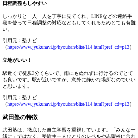
日程調整もしやすい
しっかりと一人一人を丁寧に見てくれ、LINEなどの連絡手
段を使って日程調整の対応などもしてくれるためとても有難
い。
引用元：塾ナビ
（
https://www.jyukunavi.jp/hyouban/blist/114.html?pref_cd=p13
）
立地がいい！
駅近くで徒歩3分くらいで、雨にもぬれずに行けるのでとて
も良いです。駅が近いですが、意外に静かな場所なのでいい
と思います。
引用元：塾ナビ
（
https://www.jyukunavi.jp/hyouban/blist/114.html?pref_cd=p13
）
武田塾の特徴
武田塾は、徹底した自主学習を重視しています。「みんな一
緒に」ではなく、受験生一人ひとりのレベルや志望校に合わ