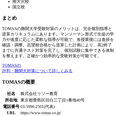
南大沢校
国立校
まとめ
TOMASの難関大学受験対策のメリットは、完全個別指導と
逆算カリキュラムにあります。マンツーマン形式で生徒の学
力や進度に応じた柔軟な指導が可能で、各授業後には進捗を
確認・調整。志望校合格から逆算した計画により、高2終了
までに共通テスト対策を完了し、個別試験に集中できる体制
を整えます。正確かつ効率的な受験対策が可能です。
TOMASの
評判・難関大対策について詳しくみる
TOMASの概要
社名
株式会社リソー教育
所在地
東京都豊島区目白三丁目1番地40号
電話番号
03-5996-2501(代表)
URL
https://www.tomas.co.jp/