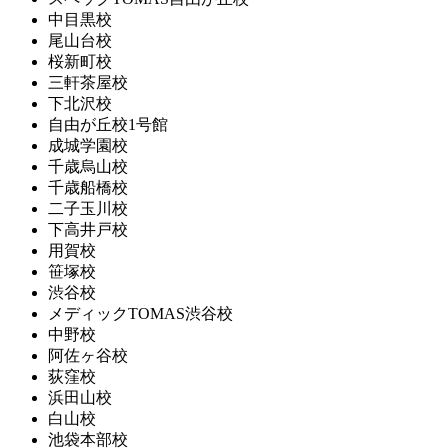
中目黒校
尾山台校
桜新町校
三軒茶屋校
下北沢校
自由が丘校1号館
成城学園校
千歳烏山校
千歳船橋校
二子玉川校
下高井戸校
用賀校
笹塚校
渋谷校
メディックTOMAS渋谷校
中野校
阿佐ヶ谷校
荻窪校
浜田山校
白山校
池袋本部校