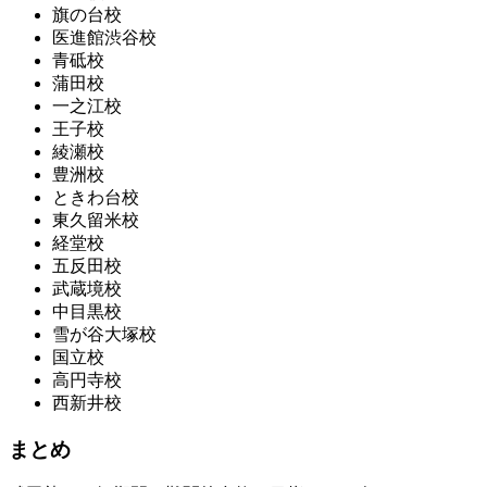
旗の台校
医進館渋谷校
青砥校
蒲田校
一之江校
王子校
綾瀬校
豊洲校
ときわ台校
東久留米校
経堂校
五反田校
武蔵境校
中目黒校
雪が谷大塚校
国立校
高円寺校
西新井校
まとめ