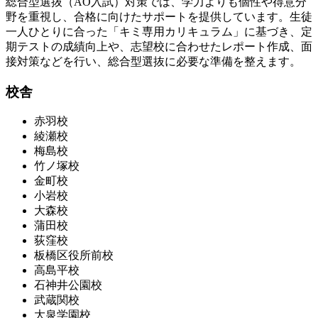
総合型選抜（AO入試）対策では、学力よりも個性や得意分
野を重視し、合格に向けたサポートを提供しています。
生徒
一人ひとりに合った「キミ専用カリキュラム」に基づき、定
期テストの成績向上や、志望校に合わせたレポート作成、面
接対策などを行い、総合型選抜に必要な準備を整えます
。
校舎
赤羽校
綾瀬校
梅島校
竹ノ塚校
金町校
小岩校
大森校
蒲田校
荻窪校
板橋区役所前校
高島平校
石神井公園校
武蔵関校
大泉学園校