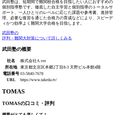
武田塾は、短期間で難関校合格を目指したい人におすすめの
個別指導塾です。徹底した自主学習と個別指導のトータルサ
ポート、一人ひとりのレベルに応じた課題や参考書、進捗管
理、必要な復習を通じた合格力の育成などにより、スピーデ
ィかつ効率よく難関大学合格を目指します。
武田塾の
評判・難関大対策について詳しくみる
武田塾の概要
社名
株式会社A.ver
所在地
東京都文京区本郷2丁目8-3 天野ビル本館4階
電話番号
03-5840-7678
URL
https://www.takeda.tv/
TOMAS
TOMASの口コミ・評判
授業がとても楽しくて！