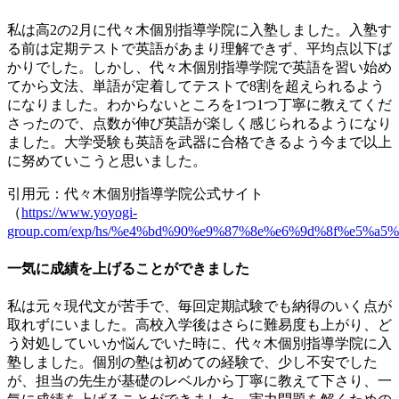
私は高2の2月に代々木個別指導学院に入塾しました。入塾す
る前は定期テストで英語があまり理解できず、平均点以下ば
かりでした。しかし、代々木個別指導学院で英語を習い始め
てから文法、単語が定着してテストで8割を超えられるよう
になりました。
わからないところを1つ1つ丁寧に教えてくだ
さったので、点数が伸び英語が楽しく感じられるようになり
ました
。大学受験も英語を武器に合格できるよう今まで以上
に努めていこうと思いました。
引用元：代々木個別指導学院公式サイト
（
https://www.yoyogi-
group.com/exp/hs/%e4%bd%90%e9%87%8e%e6%9d%8f%e5%a5%
一気に成績を上げることができました
私は元々現代文が苦手で、毎回定期試験でも納得のいく点が
取れずにいました。高校入学後はさらに難易度も上がり、ど
う対処していいか悩んでいた時に、代々木個別指導学院に入
塾しました。個別の塾は初めての経験で、少し不安でした
が、
担当の先生が基礎のレベルから丁寧に教えて下さり、一