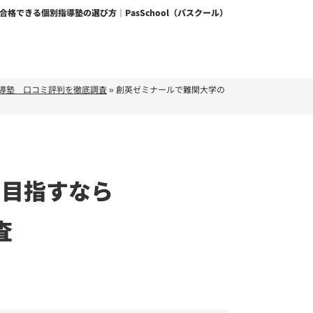
格できる個別指導塾の選び方｜PasSchool（パスクール）
導塾 口コミ評判を徹底調査
»
創英ゼミナールで難関大学の
を目指すなら
査