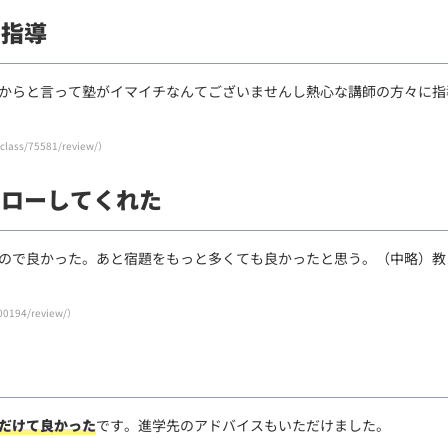
別指導
からと言って塾がイマイチなんてございませんし熱心な講師の方々に指
/class/75581/review/
）
ォローしてくれた
ので良かった。あと宿題をもっと多くても良かったと思う。（中略）教
00194/review/
）
判
だけて良かった
です。進学先のアドバイスもいただけました。