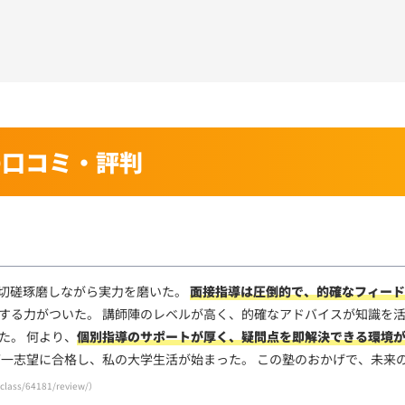
の口コミ・評判
い
と切磋琢磨しながら実力を磨いた。
面接指導は圧倒的で、的確なフィード
する力がついた。 講師陣のレベルが高く、的確なアドバイスが知識を活
た。 何より、
個別指導のサポートが厚く、疑問点を即解決できる環境
第一志望に合格し、私の大学生活が始まった。 この塾のおかげで、未来
/class/64181/review/
）