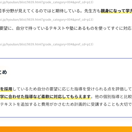
/hyouban/blist/9839.html?grade_category=004&pref_cd=p13）
苦手分野が見えてくるのではと期待している。先生方も
親身になって学
/hyouban/blist/9839.html?grade_category=004&pref_cd=p13）
要望に、自分で持っているテキストや塾にあるものを使ってすぐに対応
/hyouban/blist/9839.html?grade_category=004&pref_cd=p13）
とめ
を採用
しているため自分の要望に応じた指導を受けられる点を評価して
学に合わせた指導など柔軟に対応してもらえます
。他の個別指導と比較
テキストを追加すると費用がかさむため計画的に受講することも大切で