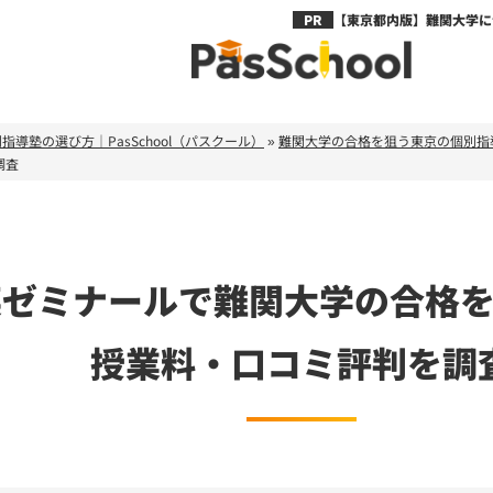
【東京都内版】難関大学に合
導塾の選び方｜PasSchool（パスクール）
»
難関大学の合格を狙う東京の個別指
調査
英ゼミナールで難関大学の合格
授業料・口コミ評判を調