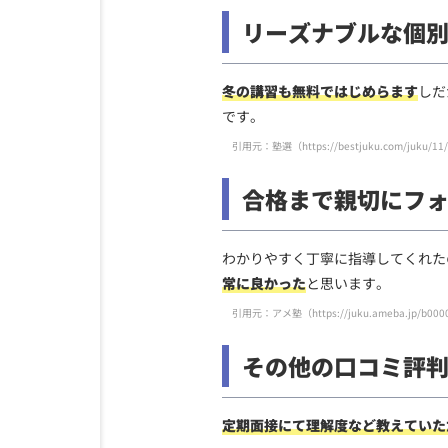
リーズナブルな個
冬の講習も無料ではじめらます
しだ
です。
引用元：塾選（
https://bestjuku.com/juku/11
合格まで親切にフ
わかりやすく丁寧に指導してくれた
常に良かった
と思います。
引用元：アメ塾（
https://juku.ameba.jp/b000
その他の口コミ評
定期面接にて理解度など教えていた