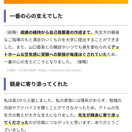
一番の心の支えでした
（前略）
成績の維持から自己推薦書の作成まで、
先生方の親身
なご指導のもと満足のいくものを大学に提出することができま
した。また、山口塾長との雑談やいつでも身を委ねられる
アッ
トホームな空気感に受験への緊張が毎度ほぐされていた
ため、
一番の心の支えどころとなりました。（後略）
引用元：ATOM公式HP（
https://1001atom.com/voice/
）
親身に寄り添ってくれた
私は高3から入塾しました。私の家族には理系がおらず、勉強の
内容やアドバイスを聞くことができなかったため、アトムの先
生方の教えが大きな支えになりました。
先生が親身に寄り添っ
てくださった
のが合格につながったと思います。ありがとうご
ざいました。