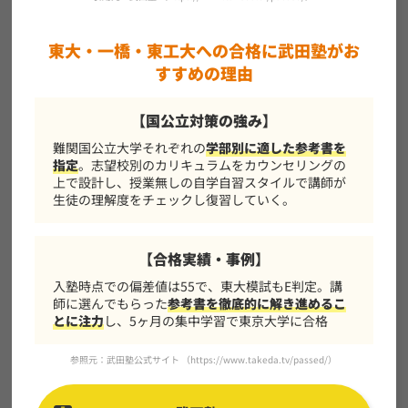
東大・一橋・東工大への合格に武田塾がお
すすめの理由
【国公立対策の強み】
難関国公立大学それぞれの
学部別に適した参考書を
指定
。志望校別のカリキュラムをカウンセリングの
上で設計し、授業無しの自学自習スタイルで講師が
生徒の理解度をチェックし復習していく。
【合格実績・事例】
入塾時点での偏差値は55で、東大模試もE判定。講
師に選んでもらった
参考書を徹底的に解き進めるこ
とに注力
し、5ヶ月の集中学習で東京大学に合格
参照元：武田塾公式サイト （
https://www.takeda.tv/passed/
）