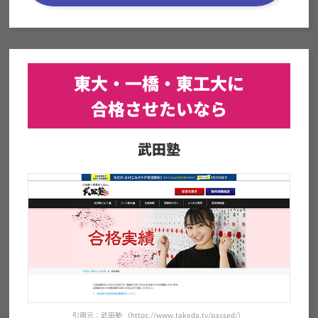
東大・一橋・東工大に
合格させたいなら
武田塾
引用元：武田塾 （https://www.takeda.tv/passed/）