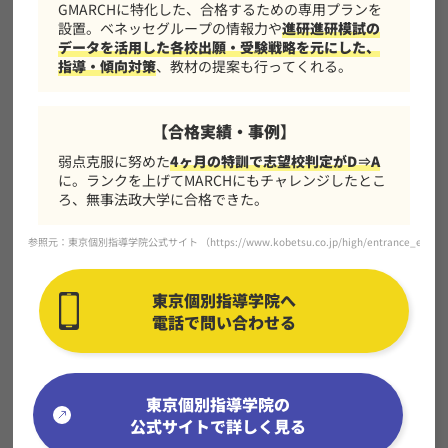
GMARCHに特化した、合格するための専用プランを
設置。ベネッセグループの情報力や
進研進研模試の
データを活用した各校出願・受験戦略を元にした、
指導・傾向対策
、教材の提案も行ってくれる。
【合格実績・事例】
弱点克服に努めた
4ヶ月の特訓で志望校判定がD⇒A
に。ランクを上げてMARCHにもチャレンジしたとこ
ろ、無事法政大学に合格できた。
参照元：東京個別指導学院公式サイト （
https://www.kobetsu.co.jp/high/entrance_exam
東京個別指導学院へ
電話で問い合わせる
東京個別指導学院の
公式サイトで詳しく見る