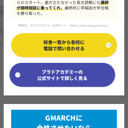
らのスタート。歯が立たなかった長文読解にも
講師
が随時相談に乗ってくれ、
最終的に早稲田大学合格
を勝ち取った。
参照元：プラドアカデミー公式サイト （
https://www.weg.jp/voice/
）
校舎一覧から各校に
電話で問い合わせる
プラドアカデミーの
公式サイトで詳しく見る
GMARCHに
合格させたいなら