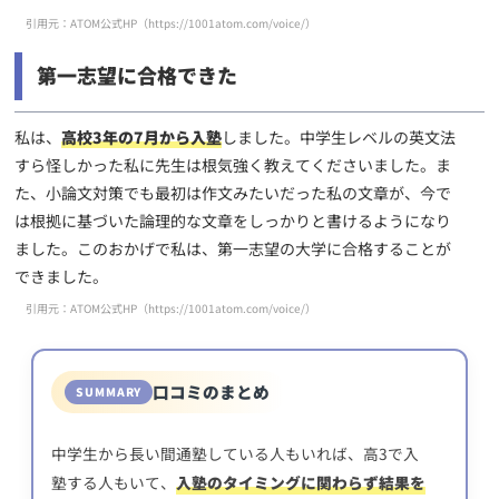
引用元：ATOM公式HP（
https://1001atom.com/voice/
）
第一志望に合格できた
私は、
高校3年の7月から入塾
しました。中学生レベルの英文法
すら怪しかった私に先生は根気強く教えてくださいました。ま
た、小論文対策でも最初は作文みたいだった私の文章が、今で
は根拠に基づいた論理的な文章をしっかりと書けるようになり
ました。このおかげで私は、第一志望の大学に合格することが
できました。
引用元：ATOM公式HP（
https://1001atom.com/voice/
）
口コミのまとめ
中学生から長い間通塾している人もいれば、高3で入
塾する人もいて、
入塾のタイミングに関わらず結果を