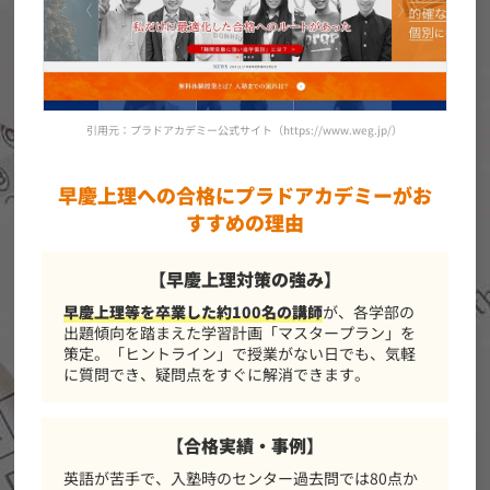
引用元：プラドアカデミー公式サイト（https://www.weg.jp/）
早慶上理への合格にプラドアカデミーがお
すすめの理由
【早慶上理対策の強み】
早慶上理等を卒業した約100名の講師
が、各学部の
出題傾向を踏まえた学習計画「マスタープラン」を
策定。「ヒントライン」で授業がない日でも、気軽
に質問でき、疑問点をすぐに解消できます。
【合格実績・事例】
英語が苦手で、入塾時のセンター過去問では80点か